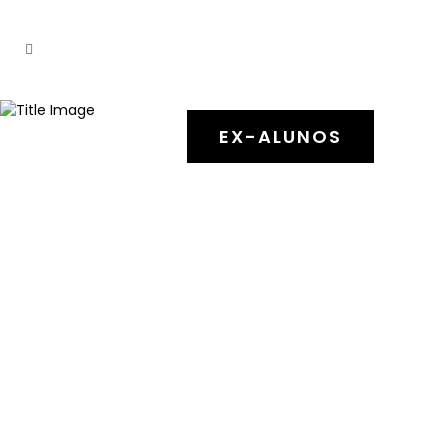
EX-ALUNOS
31 Julho, 2026
Sofia Ó
Como ficamos
zangadas
Mostra Informal
Forum Dança | 26
agosto 2026 | 18h30