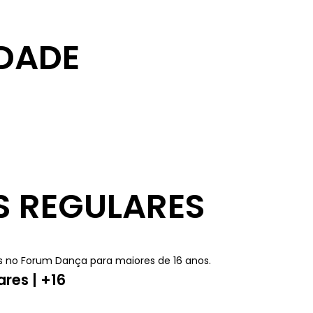
IDADE
S REGULARES
ares | +16