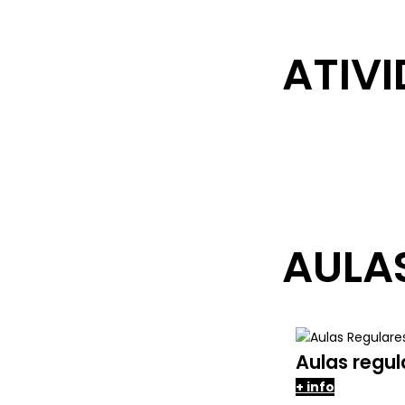
ATIV
AULA
Aulas regul
+ info