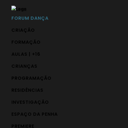
FORUM DANÇA
CRIAÇÃO
FORMAÇÃO
AULAS | +16
CRIANÇAS
PROGRAMAÇÃO
RESIDÊNCIAS
INVESTIGAÇÃO
ESPAÇO DA PENHA
PREMIERE