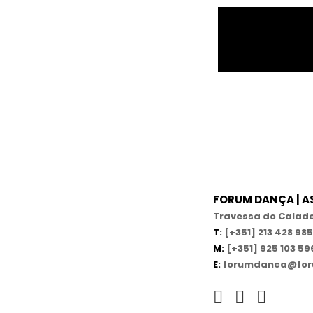
FORUM DANÇA | 
Travessa do Calado,
T:
[+351] 213 428 985
M:
[+351] 925 103 59
E:
forumdanca@for