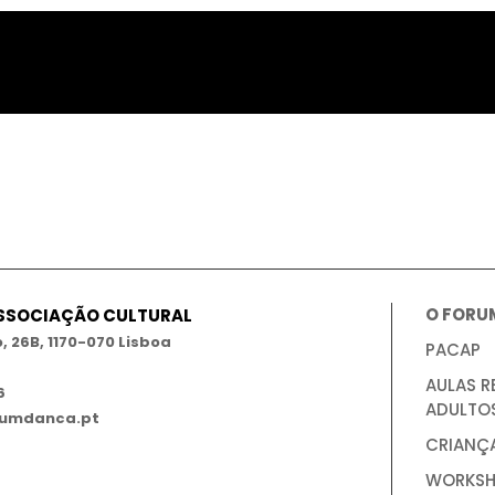
O FORU
ASSOCIAÇÃO CULTURAL
 26B, 1170-070 Lisboa
PACAP
AULAS R
6
ADULTO
umdanca.pt
CRIANÇ
WORKSH