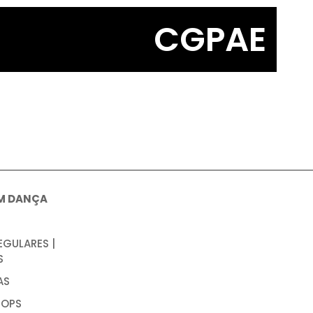
CGPAE
M DANÇA
EGULARES |
S
AS
OPS