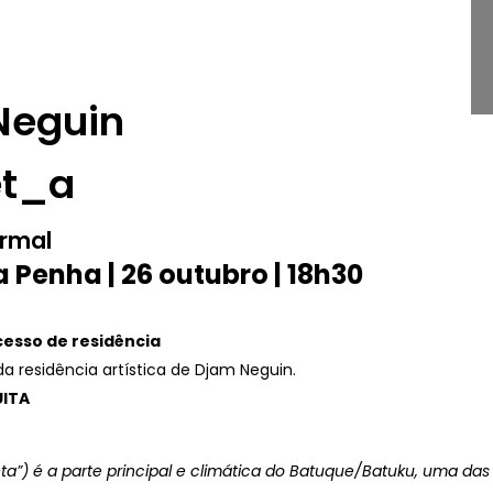
Neguin
t_a
ormal
 Penha | 26 outubro | 18h30
cesso de residência
da residência artística de Djam Neguin.
ITA
a”) é a parte principal e climática do Batuque/Batuku, uma da