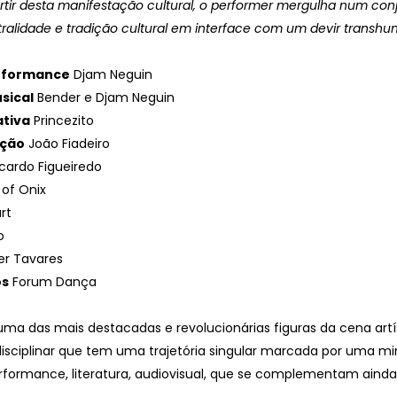
rtir desta manifestação cultural, o performer mergulha num con
ralidade e tradição cultural em interface com um devir transhu
rformance
Djam Neguin
sical
Bender e Djam Neguin
ativa
Princezito
ação
João Fiadeiro
cardo Figueiredo
of Onix
rt
o
er Tavares
os
Forum Dança
ma das mais destacadas e revolucionárias figuras da cena artí
disciplinar que tem uma trajetória singular marcada por uma mir
rformance, literatura, audiovisual, que se complementam ainda