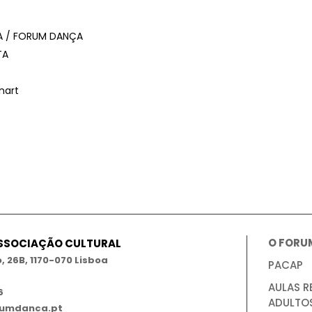
A / FORUM DANÇA
TA
nart
O FORU
ASSOCIAÇÃO CULTURAL
 26B, 1170-070 Lisboa
PACAP
AULAS R
6
ADULTO
umdanca.pt