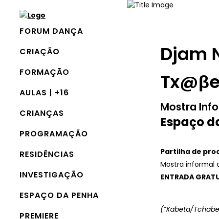
FORUM DANÇA
Djam 
CRIAÇÃO
FORMAÇÃO
Tx@βe
AULAS | +16
Mostra Inf
CRIANÇAS
Espaço da
PROGRAMAÇÃO
Partilha de pro
RESIDÊNCIAS
Mostra informal 
INVESTIGAÇÃO
ENTRADA GRATU
ESPAÇO DA PENHA
(“Xabeta/Tchabet
PREMIERE