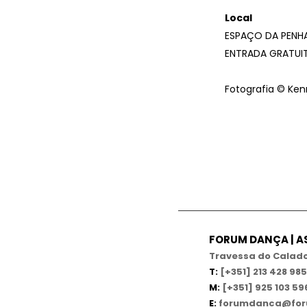
Local
ESPAÇO DA PENH
ENTRADA GRATUI
Fotografia © Ken
FORUM DANÇA | 
Travessa do Calado,
T:
[+351] 213 428 985
M:
[+351] 925 103 59
E:
forumdanca@for