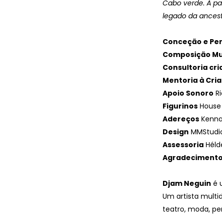
Cabo verde. A pa
legado da ancest
Conceção e Pe
Composição Mu
Consultoria cri
Mentoria à Cri
Apoio Sonoro
Ri
Figurinos
House 
Adereços
Kenna
Design
MMStudi
Assessoria
Héld
Agradeciment
Djam Neguin
é u
Um artista multi
teatro, moda, pe