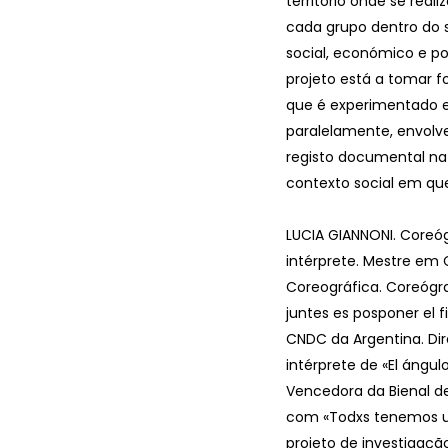
território onde se real
cada grupo dentro do 
social, económico e pol
projeto está a tomar 
que é experimentado e
paralelamente, envolv
registo documental na
contexto social em que 
LUCIA GIANNONI. Coreóg
intérprete. Mestre e
Coreográfica. Coreógra
juntes es posponer el f
CNDC da Argentina. Dir
intérprete de «El ángul
Vencedora da Bienal d
com «Todxs tenemos u
projeto de investigaçã