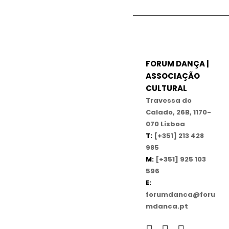
FORUM DANÇA |
ASSOCIAÇÃO
CULTURAL
Travessa do
Calado, 26B, 1170-
070 Lisboa
T:
[+351] 213 428
985
M:
[+351] 925 103
596
E:
forumdanca@foru
mdanca.pt