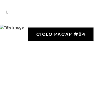
CICLO PACAP #04
22 Junho, 2020
Vulture Realness Invocation
or I just can’t be like this with
you anymore
randy reyes (US/GT)
Título
Vulture Realness Invocation
or I just can’t be like this with you
anymore (Invocação da Realidade