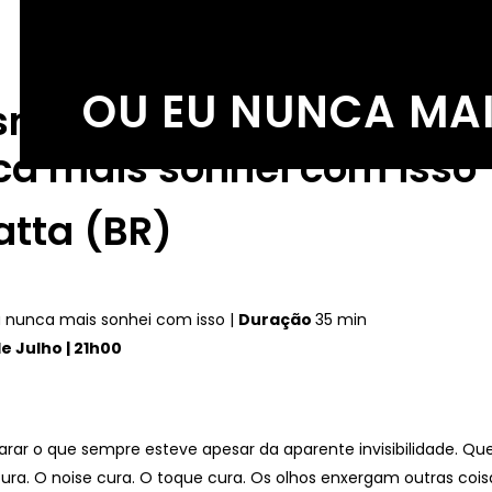
OU EU NUNCA MAI
ismo
ca mais sonhei com isso
atta (BR)
 nunca mais sonhei com isso |
Duração
35 min
de Julho | 21h00
arar o que sempre esteve apesar da aparente invisibilidade. Qu
 cura. O noise cura. O toque cura. Os olhos enxergam outras co