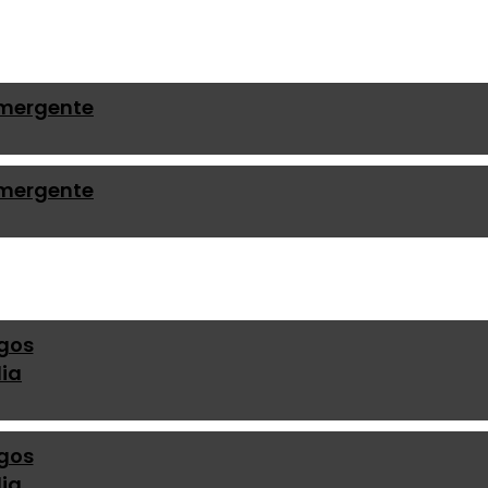
mergente
mergente
igos
ia
igos
ia