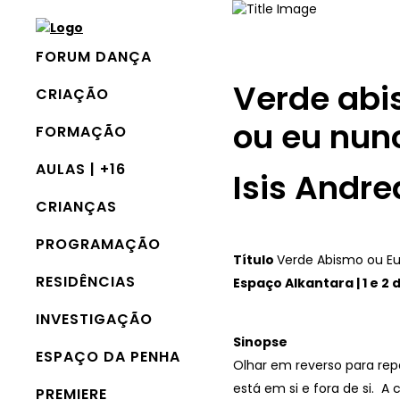
FORUM DANÇA
Verde ab
CRIAÇÃO
ou eu nun
FORMAÇÃO
AULAS | +16
Isis Andre
CRIANÇAS
PROGRAMAÇÃO
Título
Verde Abismo ou Eu
RESIDÊNCIAS
Espaço Alkantara | 1 e 2 
INVESTIGAÇÃO
Sinopse
ESPAÇO DA PENHA
Olhar em reverso para rep
está em si e fora de si. A
PREMIERE