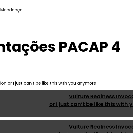
a Mendonça
ntações PACAP 4
Vulture Realness Invoc
or I just can’t be like this wit
Vulture Realness Invoc