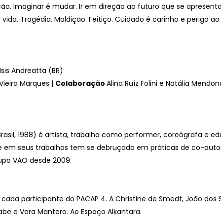
o. Imaginar é mudar. Ir em direção ao futuro que se apresent
a vida. Tragédia. Maldição. Feitiço. Cuidado é carinho e perig
Isis Andreatta (BR)
Vieira Marques |
Colaboração
Alina Ruíz Folini e Natália Mendo
 Brasil, 1988) é artista, trabalha como performer, coreógrafa e 
e em seus trabalhos tem se debruçado em práticas de co-autoria 
Grupo VÃO desde 2009.
ada participante do PACAP 4. A Christine de Smedt, João dos San
rabe e Vera Mantero. Ao Espaço Alkantara.