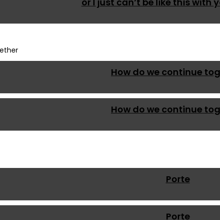
or I just can’t be like this wit
How do we continue tog
How do we continue tog
Porte
Porte