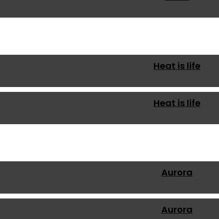
Heat is life
Heat is life
Aurora
Aurora