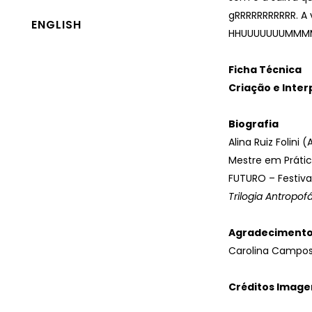
gRRRRRRRRRRR. A v
ENGLISH
HHUUUUUUUMMM
Ficha Técnica
Criação e Inte
Biografia
Alina Ruiz Folini
Mestre em Prátic
FUTURO – Festiva
Trilogia Antropof
Agradeciment
Carolina Campos,
Créditos Imag