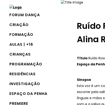
FORUM DANÇA
Ruído 
CRIAÇÃO
FORMAÇÃO
Alina R
AULAS | +16
CRIANÇAS
Título
Ruído Ros
PROGRAMAÇÃO
Espaço da Penha
RESIDÊNCIAS
Sinopse
INVESTIGAÇÃO
Esta voz é um cor
escorrer pela sa
ESPAÇO DA PENHA
línguas e mãos s
PREMIERE
som e a saliva q