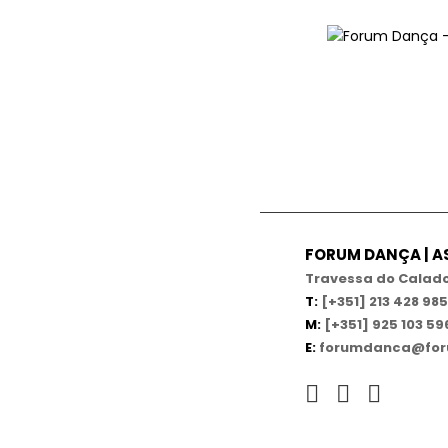
FORUM DANÇA | 
Travessa do Calado,
T:
[+351] 213 428 985
M:
[+351] 925 103 59
E:
forumdanca@for