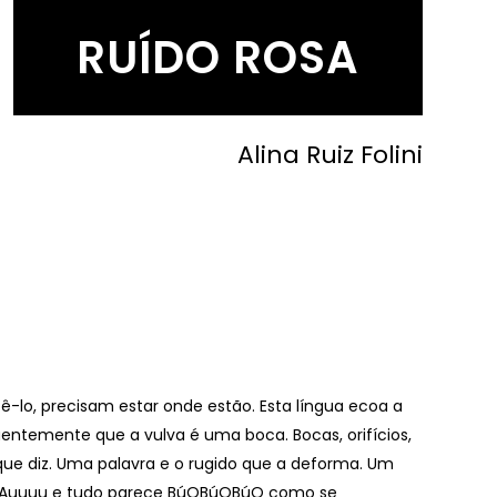
RUÍDO ROSA
Alina Ruiz Folini
zê-lo, precisam estar onde estão. Esta língua ecoa a
quentemente que a vulva é uma boca. Bocas, orifícios,
 que diz. Uma palavra e o rugido que a deforma. Um
AAAAAuuuu e tudo parece BúOBúOBúO como se