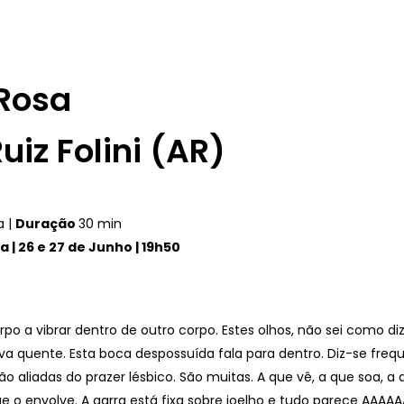
Rosa
uiz Folini (AR)
a |
Duração
30 min
 | 26 e 27 de Junho | 19h50
po a vibrar dentro de outro corpo. Estes olhos, não sei como di
liva quente. Esta boca despossuída fala para dentro. Diz-se fre
ão aliadas do prazer lésbico. São muitas. A que vê, a que soa, a
ue o envolve. A garra está fixa sobre joelho e tudo parece A