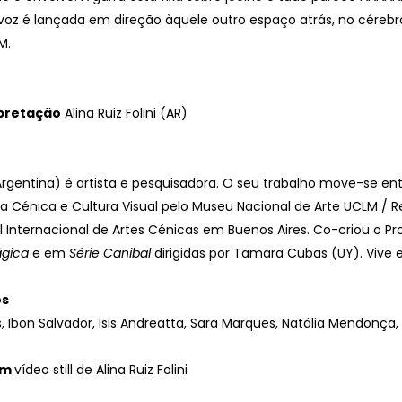
oz é lançada em direção àquele outro espaço atrás, no cérebro a
M.
rpretação
Alina Ruiz Folini (AR)
 (Argentina) é artista e pesquisadora. O seu trabalho move-se ent
a Cénica e Cultura Visual pelo Museu Nacional de Arte UCLM / R
l Internacional de Artes Cénicas em Buenos Aires. Co-criou o Pro
ágica
e em
Série Canibal
dirigidas por Tamara Cubas (UY). Vive 
os
 Ibon Salvador, Isis Andreatta, Sara Marques, Natália Mendonça, 
em
vídeo still de Alina Ruiz Folini