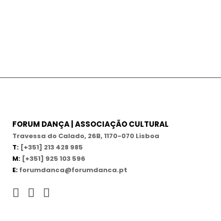
FORUM DANÇA | ASSOCIAÇÃO CULTURAL
Travessa do Calado, 26B, 1170-070 Lisboa
T:
[+351] 213 428 985
M:
[+351] 925 103 596
E:
forumdanca@forumdanca.pt