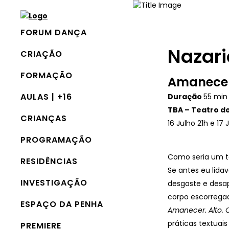
FORUM DANÇA
Nazari
CRIAÇÃO
FORMAÇÃO
Amanecer.
AULAS | +16
Duração
55 min 
TBA – Teatro do 
CRIANÇAS
16 Julho 21h e 17 
PROGRAMAÇÃO
Como seria um t
RESIDÊNCIAS
Se antes eu lida
INVESTIGAÇÃO
desgaste e desap
corpo escorregad
ESPAÇO DA PENHA
Amanecer. Alto. C
práticas textuai
PREMIERE