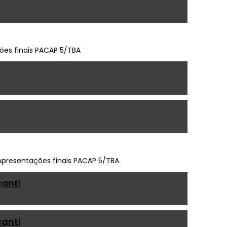
canti
canti