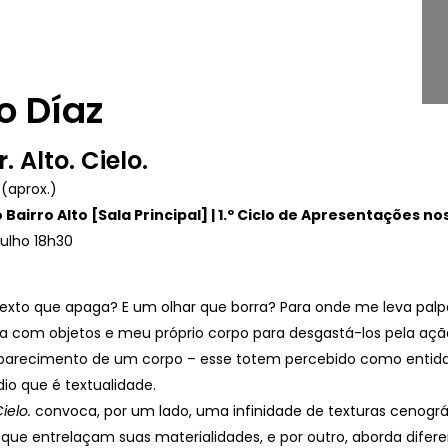
o Díaz
 Alto. Cielo.
(aprox.)
Bairro Alto [Sala Principal] | 1.º Ciclo de Apresentações nos
Julho 18h30
exto que apaga? E um olhar que borra? Para onde me leva palp
va com objetos e meu próprio corpo para desgastá-los pela ação
arecimento de um corpo – esse totem percebido como entidade
io que é textualidade.
ielo.
convoca, por um lado, uma infinidade de texturas cenográ
s que entrelaçam suas materialidades, e por outro, aborda dife