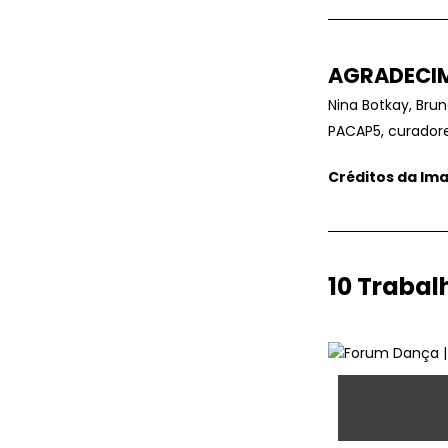
AGRADECI
Nina Botkay, Brun
PACAP5, curadore
Créditos da I
10 Trabalh