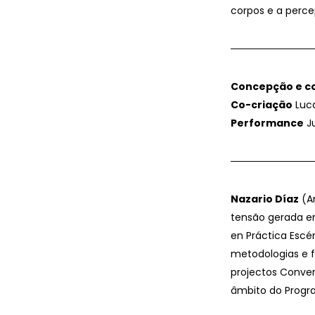
corpos e a perce
Concepção e c
Co-criação
Luca
Performance
Ju
Nazario Díaz
(An
tensão gerada en
en Práctica Escén
metodologias e f
projectos Conver
âmbito do Progra