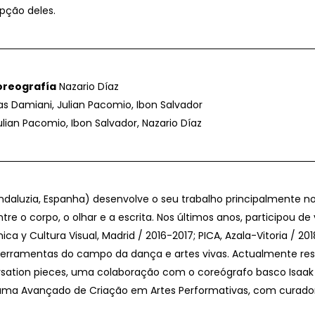
pção deles.
oreografía
Nazario Díaz
s Damiani, Julian Pacomio, Ibon Salvador
lian Pacomio, Ibon Salvador, Nazario Díaz
daluzia, Espanha) desenvolve o seu trabalho principalmente n
tre o corpo, o olhar e a escrita. Nos últimos anos, participou 
ica y Cultura Visual, Madrid / 2016-2017; PICA, Azala-Vitoria / 20
erramentas do campo da dança e artes vivas. Actualmente resid
sation pieces, uma colaboração com o coreógrafo basco Isaak Erd
ma Avançado de Criação em Artes Performativas, com curadoria