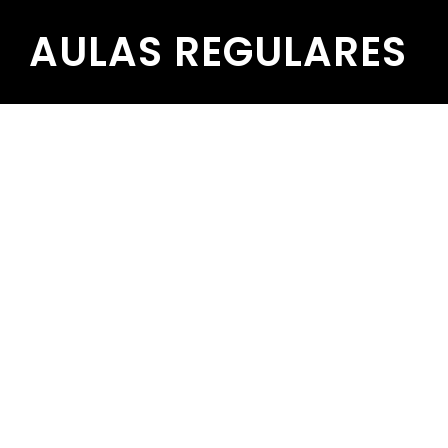
AULAS REGULARES
21 Agosto, 2025
Crianças
Dos 3 aos 6 e
dos 7 aos 12
anos
Ano letivo 2025/26
As atividades extracurriculares podem (e
devem) incluir outras formas do saber-