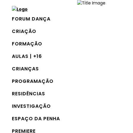
FORUM DANÇA
3 Setembro, 2025
CRIAÇÃO
Aulas regulares | +
FORMAÇÃO
Adultos
AULAS | +16
CRIANÇAS
Ano letivo 2
PROGRAMAÇÃO
As Aulas Regulares do
RESIDÊNCIAS
Espaço da Penha toca
INVESTIGAÇÃO
diversas da interpret
Com opções como Da
ESPAÇO DA PENHA
Contemporânea, Labor
PREMIERE
Coreográfico, e Práticas