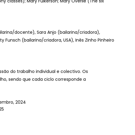
hy classes); Mary Fulkerson; Mary Overlie (The six
larina/docente), Sara Anjo (bailarina/criadora),
ty Funsch (bailarina/criadora, USA), Inês Zinho Pinheiro
o do trabalho individual e colectivo. Os
lho, sendo que cada ciclo corresponde a
zembro, 2024
25