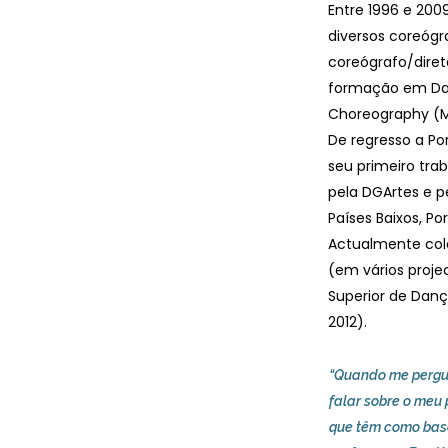
Entre 1996 e 200
diversos coreógr
coreógrafo/direto
formação em Dan
Choreography (Mo
De regresso a Po
seu primeiro trab
pela DGArtes e p
Países Baixos, P
Actualmente cola
(em vários proje
Superior de Danç
2012).
“Quando me pergun
falar sobre o meu
que têm como base