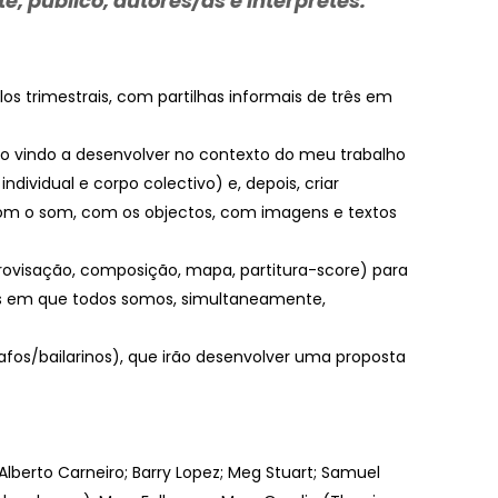
público, autores/as e intérpretes.
os trimestrais, com partilhas informais de três em
o vindo a desenvolver no contexto do meu trabalho
dividual e corpo colectivo) e, depois, criar
om o som, com os objectos, com imagens e textos
provisação, composição, mapa, partitura-score) para
vas em que todos somos, simultaneamente,
os/bailarinos), que irão desenvolver uma proposta
lberto Carneiro; Barry Lopez; Meg Stuart; Samuel