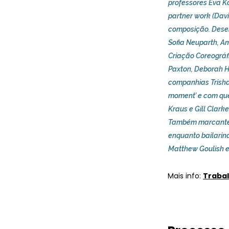
professores Eva Ka
partner work (Davi
composição. Dese
Sofia Neuparth, A
Criação Coreográf
Paxton, Deborah Ha
companhias Trisha
moment’ e com que
Kraus e Gill Clarke
Também marcante p
enquanto bailarin
Matthew Goulish e 
Mais info:
Traba