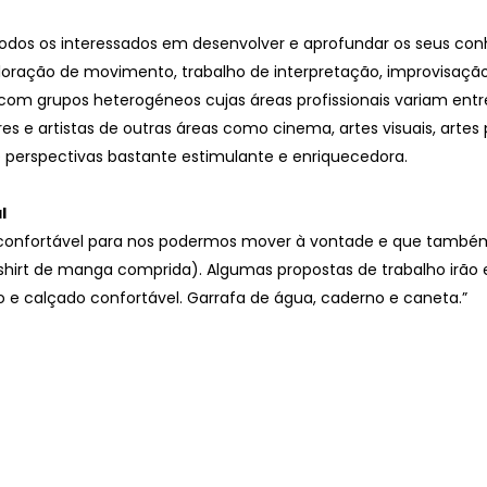
 todos os interessados em desenvolver e aprofundar os seus 
xploração de movimento, trabalho de interpretação, improvisaç
m grupos heterogéneos cujas áreas profissionais variam entre c
ores e artistas de outras áreas como cinema, artes visuais, arte
e perspectivas bastante estimulante e enriquecedora.
l
 confortável para nos podermos mover à vontade e que também
shirt de manga comprida). Algumas propostas de trabalho irão
 e calçado confortável. Garrafa de água, caderno e caneta.”