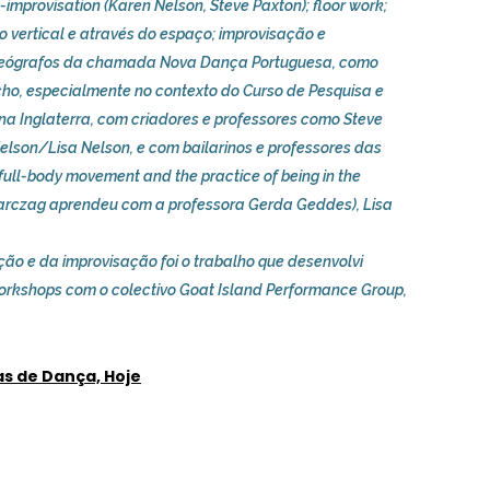
-improvisation (Karen Nelson, Steve Paxton); floor work;
o vertical e através do espaço; improvisação e
oreógrafos da chamada Nova Dança Portuguesa, como
cho, especialmente no contexto do Curso de Pesquisa e
a Inglaterra, com criadores e professores como Steve
Nelson/Lisa Nelson, e com bailarinos e professores das
ull-body movement and the practice of being in the
 Karczag aprendeu com a professora Gerda Geddes), Lisa
ão e da improvisação foi o trabalho que desenvolvi
workshops com o colectivo Goat Island Performance Group,
as de Dança, Hoje