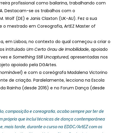
rreira profissional como bailarina, trabalhando com
EUA. Destacam-se os trabalhos com o
M. Wolf (DE) e Janis Claxton (UK-AU). Fez a sua
 o mestrado em Coreografia, ArtEZ Master of
a, em Lisboa, no contexto do qual começou a criar o
hos intitulado
Um Certo Grau de Imobilidade
, apoiado
rves
e
Something Still Uncaptured
, apresentadas nos
rojeto apoiado pela DGArtes.
Inominável
) e com a coreógrafa Madalena Victorino
nte de criação. Paralelamente, lecciona na Escola
as da Rainha (desde 2016) e no Forum Dança (desde
, composição e coreografia, acabo sempre por ter de
m própria que inclui técnicas de dança contemporânea
e, mais tarde, durante o curso na EDDC/ArtEZ com os