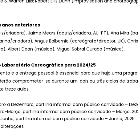
e & Warren Ellis; Robert Ellis Dunn (improvisation and choreograp
 anos anteriores
z/criadora), Jaime Mears (actriz/criadora, AU-PT), Ana Mira (bai
larina/criadora), Angus Balbernie (coreógrafo/director, UK), Chris
ora), Albert Dean (músico), Miguel Sobral Curado (músico).
 Laboratório Coreográfico para 2024/25
o e a entrega pessoal é essencial para que haja uma progressã
derão comprometer-se durante um, dois ou três ciclos de traba
 treze aulas.
ubro a Dezembro, partilha informal com público convidado – De
eiro-Março, partilha informal com público convidado – Março, 20
l-Junho, partilha informal com público convidado – Junho, 2025
 alterações.