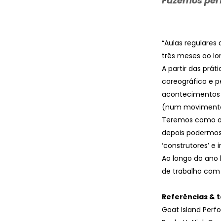
Fazemos perf
“Aulas regulares
três meses ao lo
A partir das prá
coreográfico e pe
acontecimentos 
(num movimento g
Teremos como obj
depois podermos 
‘construtores’ e i
Ao longo do ano
de trabalho com
Referências & t
Goat Island Perf