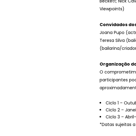
Beckett; Nick Cav
Viewpoints)
Convidados dos
Joana Pupo (actri
Teresa Silva (bai
(bailarina/criad
Organização do
O comprometiment
participantes po
aproximadamente
Ciclo 1 – Out
Ciclo 2 – Jan
Ciclo 3 – Abri
*Datas sujeitas a