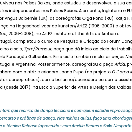
9, viveu nos Países Baixos, onde estudou e desenvolveu a sua ca
afos independentes nos Países Baixos, Alemanha, Inglaterra e 
r Angus Balbernie (UK), as coreógrafas Olga Pona (RU), Katja F. 
ça na Hogeschool voor de kunsten/ArtEZ (1996-2000) e obteve
c, 2006-2008), no ArtEZ Institute of the Arts de Arnhem.
rtugal, completou o curso de Pesquisa e Criação do Forum Danç
alho a solo,
7pm/Rumour
, peça que dá início ao ciclo de trabal
ela Fundação Gulbenkian. Esse ciclo também inclui as peças
Ne
ortugal e Argentina. Posteriormente, coreografou a peça
Árida
, p
bora com a atriz e criadora Joana Pupo (no projecto
O Corpo 
ctos coreográficos), como bailarina/cocriadora ou como assiste
a (desde 2017), na Escola Superior de Artes e Design das Cald
tam que técnica de dança lecciono e com quem estudei improvisação
 percurso e práticas de dança. Nas minhas aulas, faço uma abordage
 a técnica Release (aprendidas com Amélia Bentes e Sofia Neuparth 