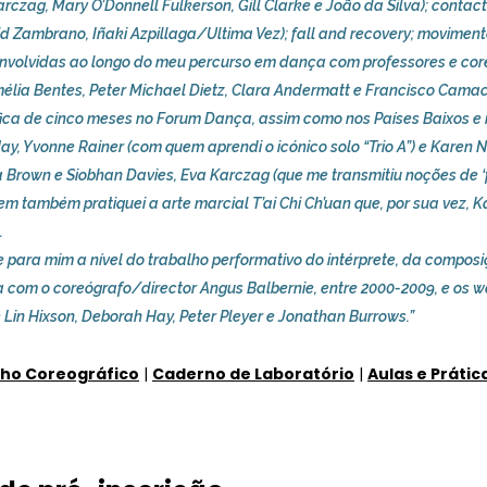
rczag, Mary O’Donnell Fulkerson, Gill Clarke e João da Silva); contact
d Zambrano, Iñaki Azpillaga/Ultima Vez); fall and recovery; moviment
nvolvidas ao longo do meu percurso em dança com professores e c
mélia Bentes, Peter Michael Dietz, Clara Andermatt e Francisco Cama
ica de cinco meses no Forum Dança, assim como nos Países Baixos e n
y, Yvonne Rainer (com quem aprendi o icónico solo “Trio A”) e Karen 
 Brown e Siobhan Davies, Eva Karczag (que me transmitiu noções de ‘f
m também pratiquei a arte marcial T’ai Chi Ch’uan que, por sua vez,
.
ara mim a nível do trabalho performativo do intérprete, da composiç
a com o coreógrafo/director Angus Balbernie, entre 2000-2009, e os 
Lin Hixson, Deborah Hay, Peter Pleyer e Jonathan Burrows.”
lho Coreográfico
|
Caderno de Laboratório
|
Aulas e Prátic