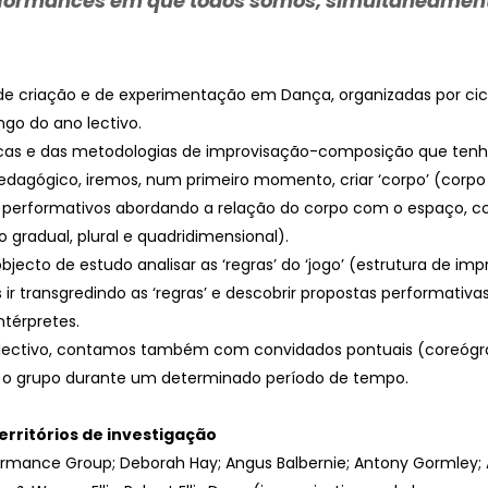
ormances em que todos somos, simultaneamente, 
 de criação e de experimentação em Dança, organizadas por cicl
ngo do ano lectivo.
ticas e das metodologias de improvisação-composição que tenh
dagógico, iremos, num primeiro momento, criar ‘corpo’ (corpo in
performativos abordando a relação do corpo com o espaço, c
radual, plural e quadridimensional).
ecto de estudo analisar as ‘regras’ do ‘jogo’ (estrutura de im
ir transgredindo as ‘regras’ e descobrir propostas performati
ntérpretes.
 lectivo, contamos também com convidados pontuais (coreógraf
 o grupo durante um determinado período de tempo.
erritórios de investigação
ormance Group; Deborah Hay; Angus Balbernie; Antony Gormley; A