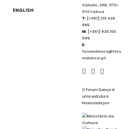
Calado, 26B, 1170-
ENGLISH
070 Lisboa
T:
[+351] 213 428
985
M:
[+351] 925 103
596
E:
forumdanca@foru
mdanca.pt
O Forum Dança é
uma estrutura
financiada por