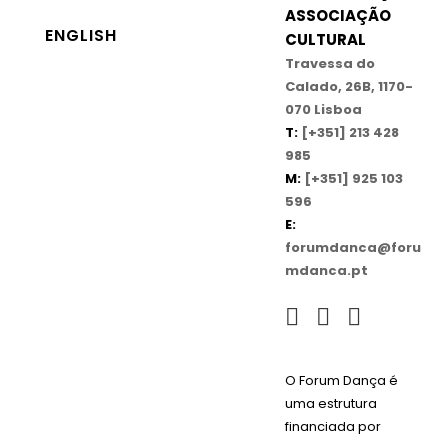
ASSOCIAÇÃO
ENGLISH
CULTURAL
Travessa do
Calado, 26B, 1170-
070 Lisboa
T:
[+351] 213 428
985
M:
[+351] 925 103
596
E:
forumdanca@foru
mdanca.pt
O Forum Dança é
uma estrutura
financiada por