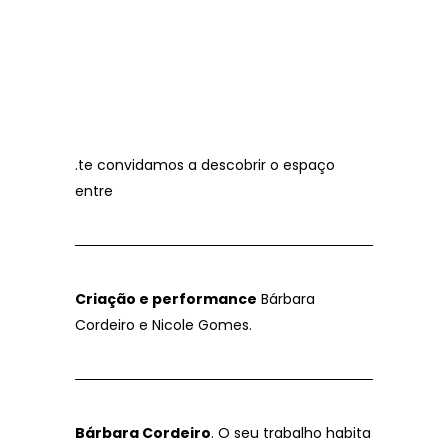
por essas beiradas úmidas que nos fazem
escorregar e quase cair e mesmo assim
continuar
……………………………………………………………………………………………………………
.te convidamos a descobrir o espaço
entre
Criação e performance
Bárbara
Cordeiro e Nicole Gomes.
Bárbara Cordeiro
. O seu trabalho habita