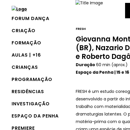
FORUM DANÇA
FRESH
CRIAÇÃO
Giovanna Mont
FORMAÇÃO
(BR), Nazario D
AULAS | +16
e Roberto Dagô
Duração
60 min (aprox.)
CRIANÇAS
Espaço da Penha | 15 e 16 
PROGRAMAÇÃO
RESIDÊNCIAS
FRESH é um estudo coreog
desenvolvido a partir do i
INVESTIGAÇÃO
trabalho com materialidad
dramaturgias latentes. O p
ESPAÇO DA PENHA
matéria-prima com a qual
PREMIERE
criam uma espécie de sim