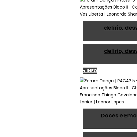
delírio, des
delírio, des
+ INFO
Doces e Emo