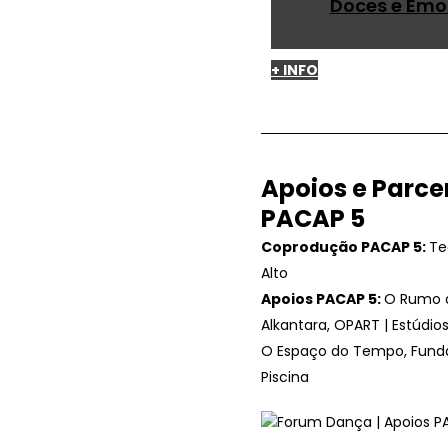
Doces e Emo
+ INFO
Apoios e Parce
PACAP 5
Coprodução PACAP 5:
Te
Alto
Apoios PACAP 5:
O Rumo 
Alkantara, OPART | Estúdio
O Espaço do Tempo, Fund
Piscina