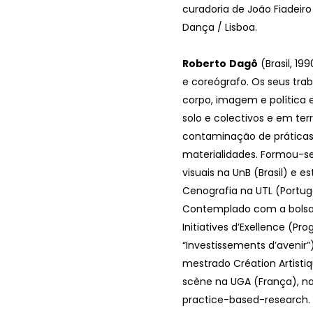
curadoria de João Fiadeir
Dança / Lisboa.
Roberto
Dagô
(Brasil, 19
e coreógrafo. Os seus tra
corpo, imagem e política 
solo e colectivos e em terr
contaminação de práticas,
materialidades. Formou-s
visuais na UnB (Brasil) e e
Cenografia na UTL (Portuga
Contemplado com a bolsa
Initiatives d’Exellence (P
“Investissements d’avenir”)
mestrado Création Artistiq
scène na UGA (França), n
practice-based-research.