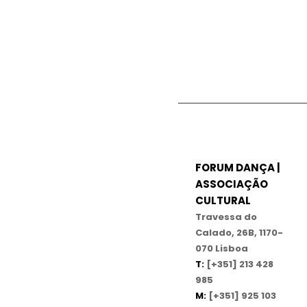
FORUM DANÇA |
ASSOCIAÇÃO
CULTURAL
Travessa do
Calado, 26B, 1170-
070 Lisboa
T:
[+351] 213 428
985
M:
[+351] 925 103