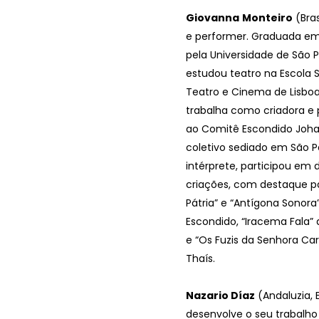
Giovanna
Monteiro
(Bras
e performer. Graduada em
pela Universidade de São
estudou teatro na Escola 
Teatro e Cinema de Lisboa
trabalha como criadora e 
ao Comitê Escondido Joha
coletivo sediado em São 
intérprete, participou em 
criações, com destaque pa
Pátria” e “Antígona Sonor
Escondido, “Iracema Fala
e “Os Fuzis da Senhora Car
Thaís.
Nazario Díaz
(Andaluzia,
desenvolve o seu trabalho