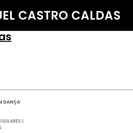
EL CASTRO CALDAS
as
M DANÇA
EGULARES |
S