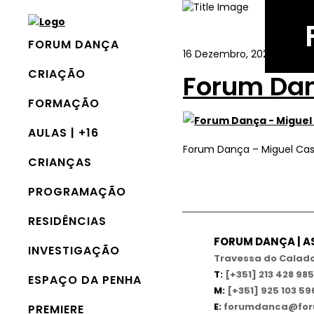
FORUM DANÇA
16 Dezembro, 2020
In
CRIAÇÃO
Forum Dan
FORMAÇÃO
AULAS | +16
Forum Dança – Miguel Cas
CRIANÇAS
PROGRAMAÇÃO
RESIDÊNCIAS
FORUM DANÇA | 
INVESTIGAÇÃO
Travessa do Calado,
T:
[+351] 213 428 985
ESPAÇO DA PENHA
M:
[+351] 925 103 59
E:
forumdanca@for
PREMIERE