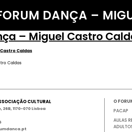
FORUM DANÇA – MIGU
ça – Miguel Castro Cald
tro Caldas
O FORU
ASSOCIAÇÃO CULTURAL
 26B, 1170-070 Lisboa
PACAP
AULAS R
6
ADULTO
umdanca.pt