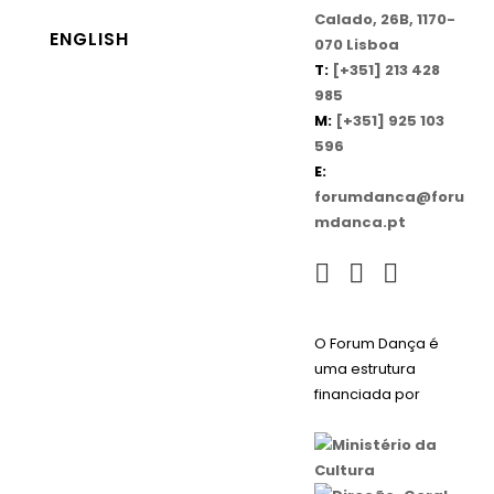
Calado, 26B, 1170-
ENGLISH
070 Lisboa
T:
[+351] 213 428
985
M:
[+351] 925 103
596
E:
forumdanca@foru
mdanca.pt
O Forum Dança é
uma estrutura
financiada por