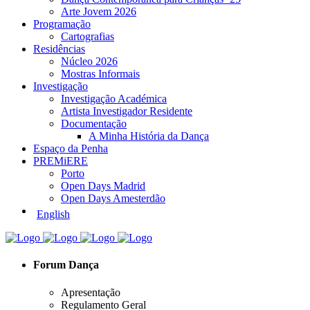
Arte Jovem 2026
Programação
Cartografias
Residências
Núcleo 2026
Mostras Informais
Investigação
Investigação Académica
Artista Investigador Residente
Documentação
A Minha História da Dança
Espaço da Penha
PREMiERE
Porto
Open Days Madrid
Open Days Amesterdão
English
Forum Dança
Apresentação
Regulamento Geral