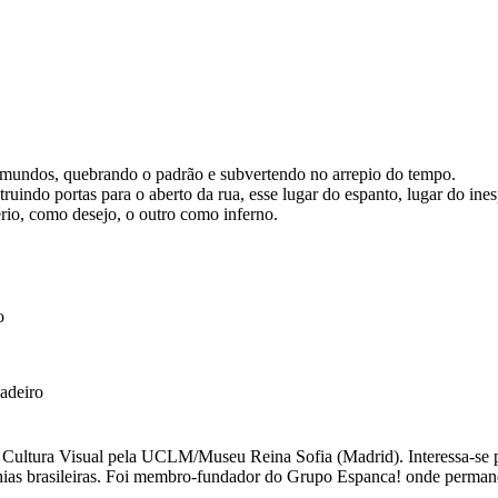
mundos, quebrando o padrão e subvertendo no arrepio do tempo.
truindo portas para o aberto da rua, esse lugar do espanto, lugar do ine
io, como desejo, o outro como inferno.
o
adeiro
e Cultura Visual pela UCLM/Museu Reina Sofia (Madrid). Interessa-se p
hias brasileiras. Foi membro-fundador do Grupo Espanca! onde permane