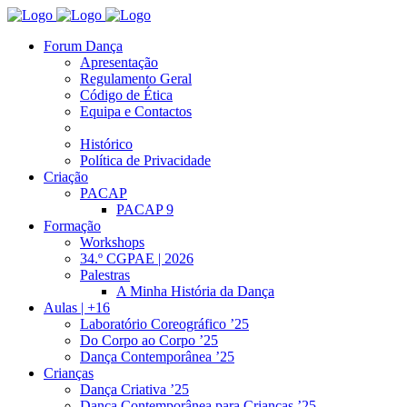
Forum Dança
Apresentação
Regulamento Geral
Código de Ética
Equipa e Contactos
Histórico
Política de Privacidade
Criação
PACAP
PACAP 9
Formação
Workshops
34.º CGPAE | 2026
Palestras
A Minha História da Dança
Aulas | +16
Laboratório Coreográfico ’25
Do Corpo ao Corpo ’25
Dança Contemporânea ’25
Crianças
Dança Criativa ’25
Dança Contemporânea para Crianças ’25