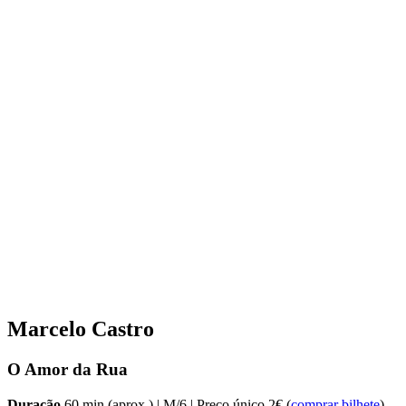
Marcelo Castro
O Amor da Rua
Duração
60 min (aprox.) | M/6 | Preço único 2€ (
comprar bilhete
)