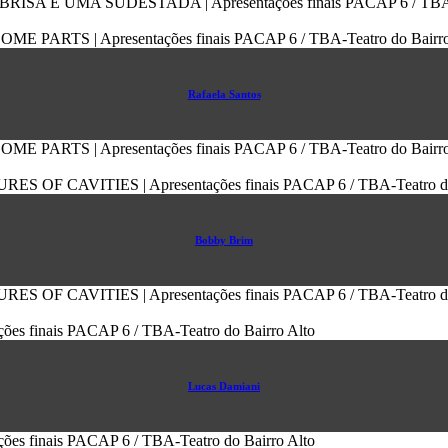
Rafaela Santos
Bobby Brim
Lucas Damiani