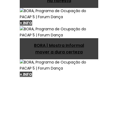
na floresta
+ INFO
BORA | Mostra Informal
mover a dura certeza
+ INFO