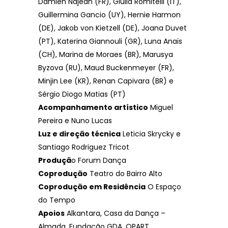
Damien Najean (FR), Giulia Romitelli (IT),
Guillermina Gancio (UY), Hernie Harmon
(DE), Jakob von Kietzell (DE), Joana Duvet
(PT), Katerina Giannouli (GR), Luna Anaïs
(CH), Marina de Moraes (BR), Marusya
Byzova (RU), Maud Buckenmeyer (FR),
Minjin Lee (KR), Renan Capivara (BR) e
Sérgio Diogo Matias (PT)
Acompanhamento artístico
Miguel
Pereira e Nuno Lucas
Luz e direção técnica
Leticia Skrycky e
Santiago Rodriguez Tricot
Produçã
o Forum Dança
Coprodução
Teatro do Bairro Alto
Coprodução em Residência
O Espaço
do Tempo
Apoios
Alkantara, Casa da Dança –
Almada, Fundação GDA, OPART,