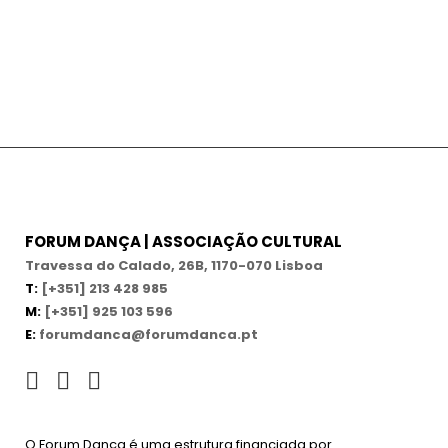
FORUM DANÇA | ASSOCIAÇÃO CULTURAL
Travessa do Calado, 26B, 1170-070 Lisboa
T:
[+351] 213 428 985
M:
[+351] 925 103 596
E:
forumdanca@forumdanca.pt
O Forum Dança é uma estrutura financiada por