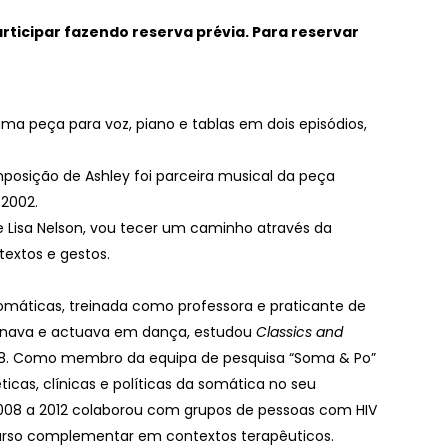
articipar fazendo reserva prévia.
Para reservar
uma peça para voz, piano e tablas em dois episódios,
omposição de Ashley foi parceira musical da peça
 2002.
e Lisa Nelson, vou tecer um caminho através da
textos e gestos.
máticas, treinada como professora e praticante de
einava e actuava em dança, estudou
Classics and
s 8. Como membro da equipa de pesquisa “Soma & Po”
cas, clínicas e políticas da somática no seu
2008 a 2012 colaborou com grupos de pessoas com HIV
urso complementar em contextos terapêuticos.