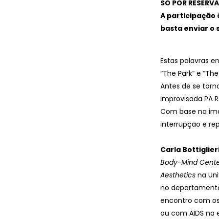
SÓ POR RESERVA
A participação 
basta enviar o 
Estas palavras e
“The Park” e “The
Antes de se torna
improvisada PA R
Com base na imag
interrupção e re
Carla Bottiglier
Body-Mind Cente
Aesthetics
na Uni
no departamento 
encontro com os 
ou com AIDS na 