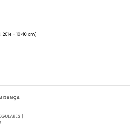
, 2014 – 10×10 cm)
M DANÇA
EGULARES |
S