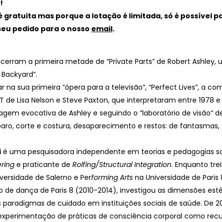
!
é gratuita mas porque a lotação é limitada, só é possível p
seu pedido para o nosso
email
.
ncerram a primeira metade de “Private Parts” de Robert Ashley, 
 Backyard”.
r na sua primeira “ópera para a televisão”, “Perfect Lives”, a c
T de Lisa Nelson e Steve Paxton, que interpretaram entre 1978 e
em evocativa de Ashley e seguindo o “laboratório de visão” d
paro, corte e costura, desaparecimento e restos: de fantasmas, 
i
é uma pesquisadora independente em teorias e pedagogias so
ring
e praticante de
Rolfing/Structural Integration
. Enquanto tr
versidade de Salerno e Per
forming Arts
na Universidade de Pari
de dança de Paris 8 (2010-2014), investigou as dimensões estéti
paradigmas de cuidado em instituições sociais de saúde. De 
experimentação de práticas de consciência corporal como rec