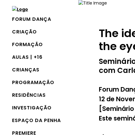
FORUM DANÇA
The ide
CRIAÇÃO
the ey
FORMAÇÃO
AULAS | +16
Seminári
com Carla
CRIANÇAS
PROGRAMAÇÃO
Forum Danç
RESIDÊNCIAS
12 de Nove
INVESTIGAÇÃO
[Seminário 
Este semin
ESPAÇO DA PENHA
PREMIERE