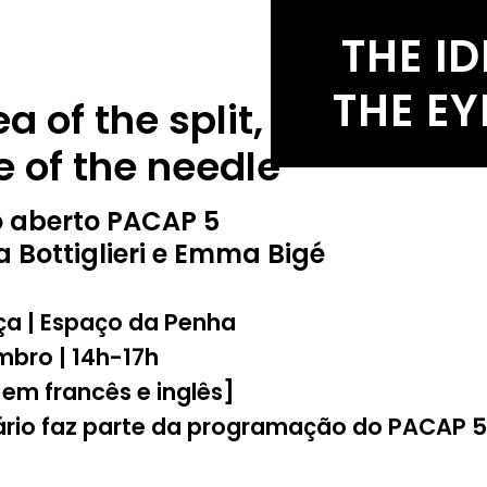
THE ID
THE EY
a of the split,
e of the needle
o aberto PACAP 5
 Bottiglieri e Emma Bigé
a | Espaço da Penha
mbro | 14h-17h
em francês e inglês]
ário faz parte da programação do PACAP 5