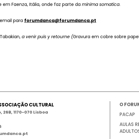
 em Faenza, Itália, onde faz parte da
minima somatica
.
 email para
forumdanca@forumdanca.pt
Tabakian,
a venir puis y retourne (
Gravura em cobre sobre papel
O FORU
ASSOCIAÇÃO CULTURAL
 26B, 1170-070 Lisboa
PACAP
AULAS R
6
ADULTO
umdanca.pt