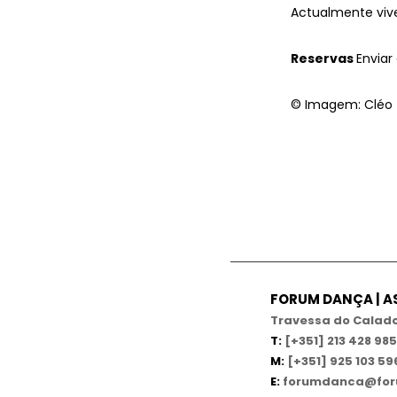
Actualmente vive
Reservas
Enviar
© Imagem: Cléo 
FORUM DANÇA | 
Travessa do Calado,
T:
[+351] 213 428 985
M:
[+351] 925 103 59
E:
forumdanca@for