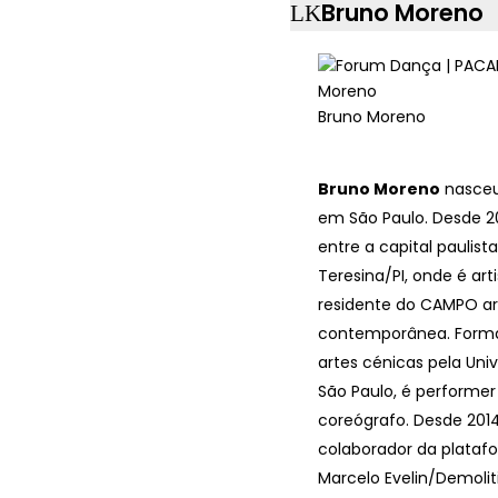
Bruno Moreno
Bruno Moreno
Bruno Moreno
nasceu
em São Paulo. Desde 20
entre a capital paulista
Teresina/PI, onde é art
residente do CAMPO ar
contemporânea. For
artes cénicas pela Uni
São Paulo, é performer
coreógrafo. Desde 201
colaborador da plataf
Marcelo Evelin/Demolit