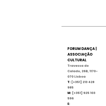
FORUM DANÇA |
ASSOCIAÇÃO
CULTURAL
Travessa do
Calado, 26B, 1170-
070 Lisboa
T:
[+351] 213 428
985
M:
[+351] 925 103
596
E: