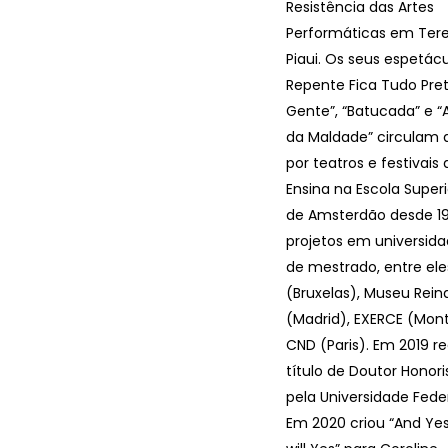
Resistência das Artes
Performáticas em Tere
Piaui. Os seus espetác
Repente Fica Tudo Pre
Gente”, “Batucada” e “
da Maldade” circulam
por teatros e festivai
Ensina na Escola Superi
de Amsterdão desde 19
projetos em universida
de mestrado, entre ele
(Bruxelas), Museu Rein
(Madrid), EXERCE (Montp
CND (Paris). Em 2019 r
título de Doutor Honor
pela Universidade Feder
Em 2020 criou “And Yes, 