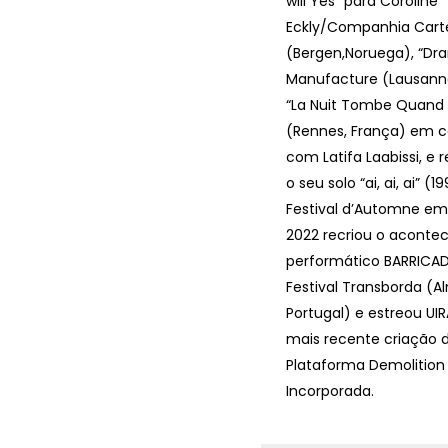
will Yes” para Coroline
Eckly/Companhia Cart
(Bergen,Noruega), “Dr
Manufacture (Lausanne
“La Nuit Tombe Quand E
(Rennes, França) em 
com Latifa Laabissi, e
o seu solo “ai, ai, ai” (1
Festival d’Automne em 
2022 recriou o aconte
performático BARRICAD
Festival Transborda (A
Portugal) e estreou UI
mais recente criação 
Plataforma Demolition
Incorporada.