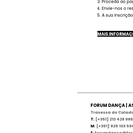
Proceda ao pa
Envie-nos o r
A sua inscriçã
MAIS INFORMAÇ
FORUM DANÇA | 
Travessa do Calado,
T:
[+351] 213 428 985
M:
[+351] 925 103 59
E:
forumdanca@for