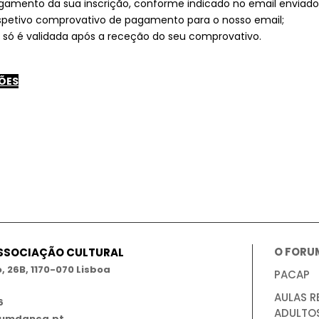
gamento da sua inscrição, conforme indicado no email enviado
espetivo comprovativo de pagamento para o nosso email;
o só é validada após a receção do seu comprovativo.
ÕES
O FORU
ASSOCIAÇÃO CULTURAL
 26B, 1170-070 Lisboa
PACAP
AULAS R
6
ADULTO
umdanca.pt