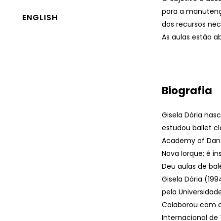
para a manutenç
ENGLISH
dos recursos ne
As aulas estão ab
Biografia
Gisela Dória nasc
estudou ballet c
Academy of Dance
Nova Iorque; é i
Deu aulas de balé
Gisela Dória (19
pela Universida
Colaborou com o
Internacional de 