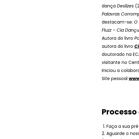
dança
Deslizes
(2
Palavras Corrom
destacam-se:
O 
Fluzz – Cia Danç
Autora do livro
Po
autora do livro
C
doutorado na ECA
visitante no Cen
Iniciou a colab
Site pessoal
www
Processo 
Faça a sua pré-
Aguarde o nos