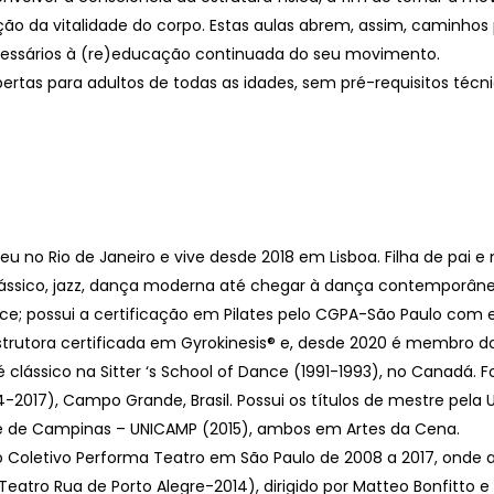
ão da vitalidade do corpo. Estas aulas abrem, assim, caminh
cessários à (re)educação continuada do seu movimento.
ertas para adultos de todas as idades, sem pré-requisitos técnic
eu no Rio de Janeiro e vive desde 2018 em Lisboa. Filha de pai e
lássico, jazz, dança moderna até chegar à dança contemporâne
; possui a certificação em Pilates pelo CGPA-São Paulo com e
nstrutora certificada em Gyrokinesis® e, desde 2020 é membro 
 clássico na Sitter ‘s School of Dance (1991-1993), no Canadá. Fo
94-2017), Campo Grande, Brasil. Possui os títulos de mestre pela
de de Campinas – UNICAMP (2015), ambos em Artes da Cena.
 Coletivo Performa Teatro em São Paulo de 2008 a 2017, onde
Teatro Rua de Porto Alegre-2014), dirigido por Matteo Bonfitto e