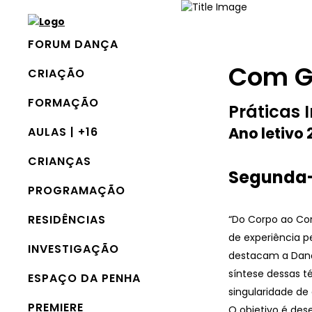
FORUM DANÇA
Com Gi
CRIAÇÃO
FORMAÇÃO
Práticas 
Ano letivo
AULAS | +16
CRIANÇAS
Segunda-f
PROGRAMAÇÃO
RESIDÊNCIAS
“Do Corpo ao Cor
de experiência p
INVESTIGAÇÃO
destacam a Dança
síntese dessas t
ESPAÇO DA PENHA
singularidade de
PREMIERE
O objetivo é des