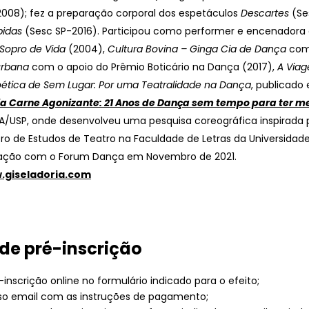
008); fez a preparação corporal dos espetáculos
Descartes
(Se
pidas
(Sesc SP-2016). Participou como performer e encenadora d
Sopro de Vida
(2004),
Cultura Bovina – Ginga Cia de Dança
com 
urbana
com o apoio do Prêmio Boticário na Dança (2017),
A Via
ética de Sem Lugar: Por uma Teatralidade na Dança
, publicado 
ia Carne Agonizante: 21 Anos de Dança sem tempo para ter m
/USP, onde desenvolveu uma pesquisa coreográfica inspirada pa
tro de Estudos de Teatro na Faculdade de Letras da Universidade
oração com o Forum Dança em Novembro de 2021.
.giseladoria.com
de pré-inscrição
inscrição online no formulário indicado para o efeito;
so email com as instruções de pagamento;