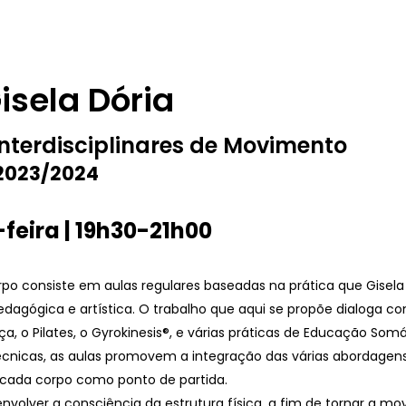
sela Dória
Interdisciplinares de Movimento
 2023/2024
eira | 19h30-21h00
po consiste em aulas regulares baseadas na prática que Gisel
edagógica e artística. O trabalho que aqui se propõe dialoga c
, o Pilates, o Gyrokinesis®, e várias práticas de Educação Somá
écnicas, as aulas promovem a integração das várias abordagen
 cada corpo como ponto de partida.
envolver a consciência da estrutura física, a fim de tornar a m