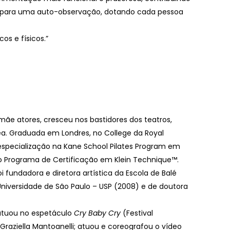
os para uma auto-observação, dotando cada pessoa
os e físicos.”
 mãe atores, cresceu nos bastidores dos teatros,
a. Graduada em Londres, no College da Royal
specialização na Kane School Pilates Program em
do Programa de Certificação em Klein Technique™.
i fundadora e diretora artística da Escola de Balé
 Universidade de São Paulo – USP (2008) e de doutora
 atuou no espetáculo
Cry Baby Cry
(Festival
 Graziella Mantoanelli; atuou e coreografou o vídeo