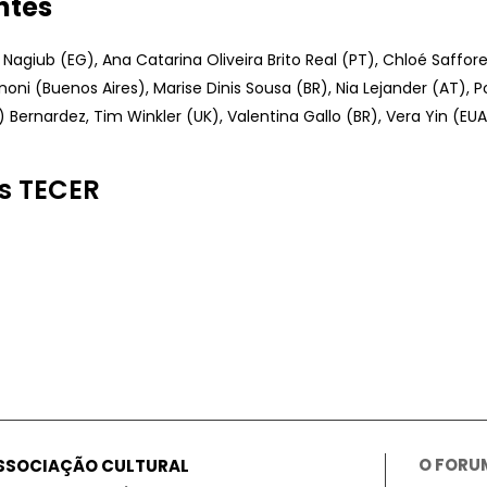
ntes
Nagiub (EG), Ana Catarina Oliveira Brito Real (PT), Chloé Saffores
noni (Buenos Aires), Marise Dinis Sousa (BR), Nia Lejander (AT), P
Bernardez, Tim Winkler (UK), Valentina Gallo (BR), Vera Yin (EUA
s TECER
O FORU
ASSOCIAÇÃO CULTURAL