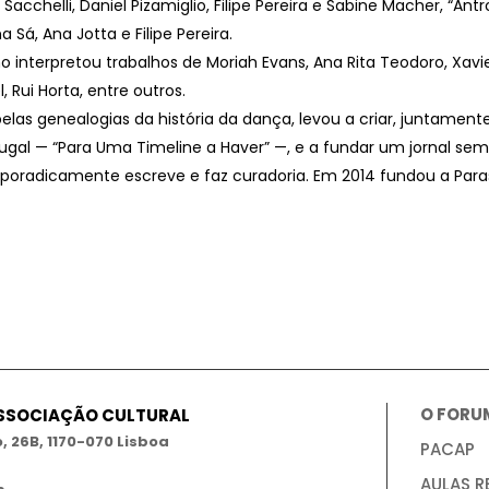
 Sacchelli, Daniel Pizamiglio, Filipe Pereira e Sabine Macher, “An
Sá, Ana Jotta e Filipe Pereira.
o interpretou trabalhos de Moriah Evans, Ana Rita Teodoro, Xavi
, Rui Horta, entre outros.
pelas genealogias da história da dança, levou a criar, juntamen
gal — “Para Uma Timeline a Haver” —, e a fundar um jornal semes
Esporadicamente escreve e faz curadoria. Em 2014 fundou a Paras
O FORU
ASSOCIAÇÃO CULTURAL
 26B, 1170-070 Lisboa
PACAP
AULAS R