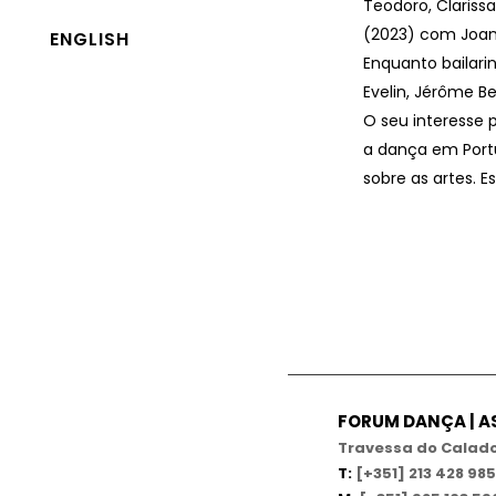
Teodoro, Clarissa
(2023) com Joana 
ENGLISH
Enquanto bailarin
Evelin, Jérôme Bel
O seu interesse 
a dança em Portu
sobre as artes. 
FORUM DANÇA | 
Travessa do Calado,
T:
[+351] 213 428 985