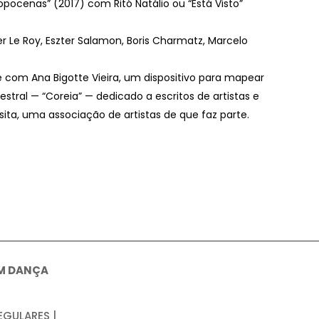
tropocenas” (2017) com Ritó Natálio ou “Está Visto”
er Le Roy, Eszter Salamon, Boris Charmatz, Marcelo
te com Ana Bigotte Vieira, um dispositivo para mapear
tral — “Coreia” — dedicado a escritos de artistas e
ita, uma associação de artistas de que faz parte.
M DANÇA
EGULARES |