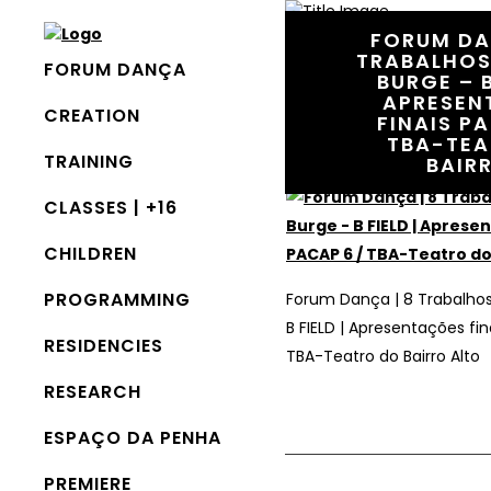
FORUM DA
TRABALHOS
FORUM DANÇA
BURGE – B
1 July, 2023
In
APRESEN
CREATION
FINAIS PA
Forum Dança | 8 Trabalhos: Lor
TBA-TEA
| Apresentações finais PACAP 
TRAINING
Bairro Alto
BAIR
CLASSES | +16
CHILDREN
PROGRAMMING
Forum Dança | 8 Trabalhos
B FIELD | Apresentações fin
RESIDENCIES
TBA-Teatro do Bairro Alto
RESEARCH
ESPAÇO DA PENHA
PREMIERE