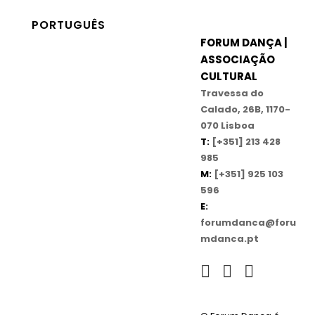
PORTUGUÊS
FORUM DANÇA |
ASSOCIAÇÃO
CULTURAL
Travessa do
Calado, 26B, 1170-
070 Lisboa
T:
[+351] 213 428
985
M:
[+351] 925 103
596
E:
forumdanca@foru
mdanca.pt