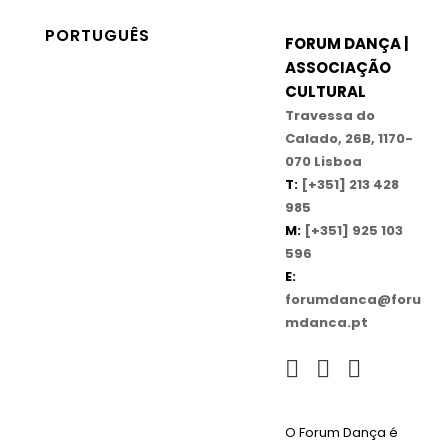
PORTUGUÊS
FORUM DANÇA |
ASSOCIAÇÃO
CULTURAL
Travessa do
Calado, 26B, 1170-
070 Lisboa
T:
[+351] 213 428
985
M:
[+351] 925 103
596
E:
forumdanca@foru
mdanca.pt
O Forum Dança é