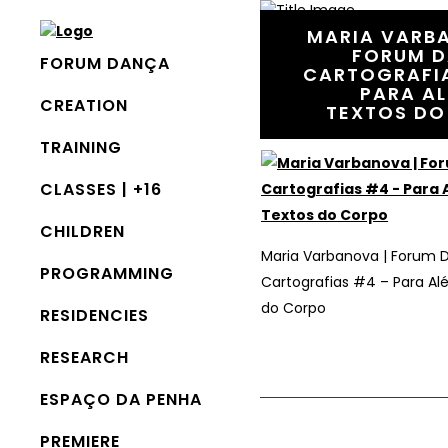
MARIA VARB
FORUM D
FORUM DANÇA
CARTOGRAFI
12 April, 2021
In
PARA A
CREATION
TEXTOS DO
Maria Varbanova | Forum Danç
#4 – Para Além dos Textos do
TRAINING
CLASSES | +16
CHILDREN
Maria Varbanova | Forum 
PROGRAMMING
Cartografias #4 – Para Al
do Corpo
RESIDENCIES
RESEARCH
ESPAÇO DA PENHA
PREMIERE