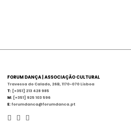
FORUM DANÇA | ASSOCIAÇÃO CULTURAL
Travessa do Calado, 26B, 1170-070 Lisboa
T:
[+351] 213 428 985
M:
[+351] 925 103 596
E:
forumdanca@forumdanca.pt