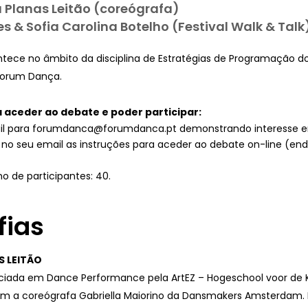
 Planas Leitão (coreógrafa)
s & Sofia Carolina Botelho (Festival Walk & Talk
tece no âmbito da disciplina de Estratégias de Programação 
Forum Dança.
 aceder ao debate e poder participar:
il para forumdanca@forumdanca.pt demonstrando interesse em
no seu email as instruções para aceder ao debate on-line (end
 de participantes: 40.
fias
S LEITÃO
cenciada em Dance Performance pela ArtEZ – Hogeschool voor d
om a coreógrafa Gabriella Maiorino da Dansmakers Amsterdam. D