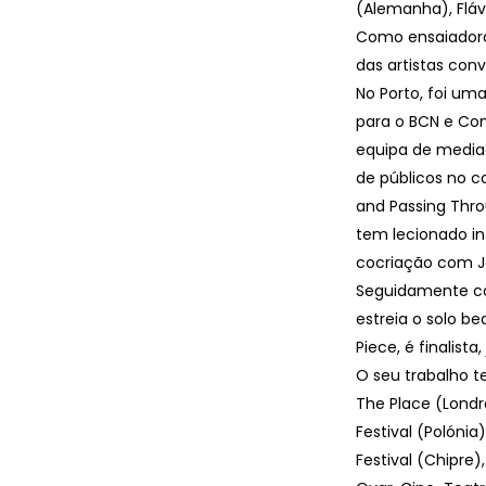
(Alemanha), Fláv
Como ensaiadora
das artistas con
No Porto, foi uma
para o BCN e Com
equipa de medi
de públicos no c
and Passing Thro
tem lecionado i
cocriação com Ja
Seguidamente coc
estreia o solo b
Piece, é finalist
O seu trabalho t
The Place (Londre
Festival (Polónia
Festival (Chipre