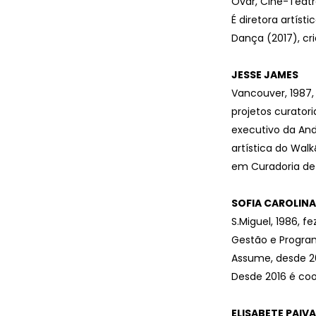
Ovar, Cine-Teatr
É diretora artís
Dança (2017), cr
JESSE JAMES
Vancouver, 1987,
projetos curatori
executivo da And
artística do Wal
em Curadoria de 
SOFIA CAROLIN
S.Miguel, 1986, 
Gestão e Program
Assume, desde 20
Desde 2016 é co
ELISABETE PAIVA