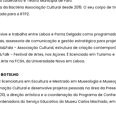
o Louletanto e Teatro Municipal de Faro.
tica da Bactéria Associação Cultural desde 2015. O seu corpo de
iada para a RTP2.
 vive e trabalha entre Lisboa e Ponta Delgada como programad
ais, assessoria de comunicação e gestão estratégica para projeto
a&Fala – Associação Cultural, estrutura de criação contemporâne
k&Talk – Festival de Artes, nos Açores. É licenciado em Turismo
Arte na FCSH, da Universidade Nova em Lisboa.
A BOTELHO
fez licenciatura em Escultura e Mestrado em Museologia e Museog
ação Cultural e desenvolve projetos pessoais na área da Prese
13, a direção artística e a coordenação do Programa de Conhec
ordenadora do Serviço Educativo do Museu Carlos Machado, em