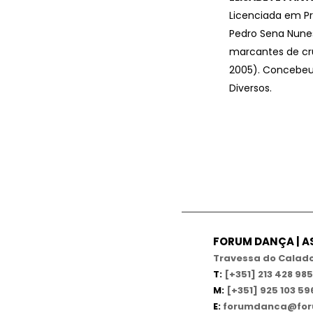
Licenciada em Pr
Pedro Sena Nunes.
marcantes de cru
2005). Concebeu 
Diversos.
FORUM DANÇA | 
Travessa do Calado,
T:
[+351] 213 428 985
M:
[+351] 925 103 59
E:
forumdanca@for