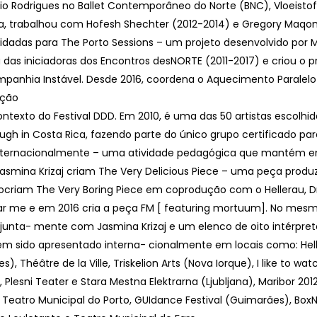
io Rodrigues no Ballet Contemporâneo do Norte (BNC), Vloeistof 
, trabalhou com Hofesh Shechter (2012-2014) e Gregory Maqom
vidadas para The Porto Sessions – um projeto desenvolvido po
 das iniciadoras dos Encontros desNORTE (2011-2017) e criou o p
panhia Instável. Desde 2016, coordena o Aquecimento Paralelo 
ação
ontexto do Festival DDD. Em 2010, é uma das 50 artistas escolhi
ugh in Costa Rica, fazendo parte do único grupo certificado par
nternacionalmente – uma atividade pedagógica que mantém em
smina Krizaj criam The Very Delicious Piece – uma peça produ
riam The Very Boring Piece em coprodução com o Hellerau, Dre
ear me e em 2016 cria a peça FM [ featuring mortuum]. No mes
a, junta- mente com Jasmina Krizaj e um elenco de oito intérpretes
em sido apresentado interna- cionalmente em locais como: Hel
s), Théâtre de la Ville, Triskelion Arts (Nova Iorque), I like to w
), Plesni Teater e Stara Mestna Elektrarna (Ljubljana), Maribor 20
), Teatro Municipal do Porto, GUIdance Festival (Guimarães), Box