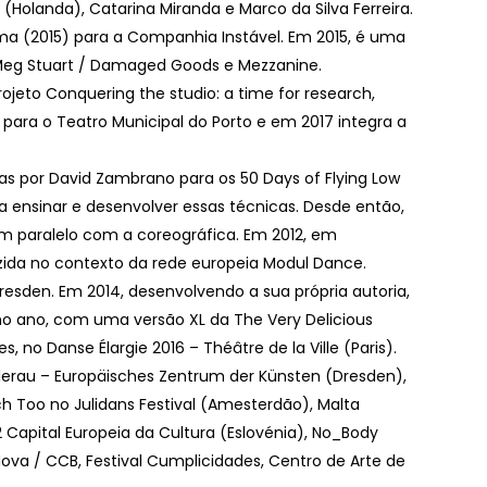
(Holanda), Catarina Miranda e Marco da Silva Ferreira.
a (2015) para a Companhia Instável. Em 2015, é uma
r Meg Stuart / Damaged Goods e Mezzanine.
rojeto Conquering the studio: a time for research,
para o Teatro Municipal do Porto e em 2017 integra a
das por David Zambrano para os 50 Days of Flying Low
a ensinar e desenvolver essas técnicas. Desde então,
 paralelo com a coreográfica. Em 2012, em
zida no contexto da rede europeia Modul Dance.
sden. Em 2014, desenvolvendo a sua própria autoria,
mo ano, com uma versão XL da The Very Delicious
, no Danse Élargie 2016 – Théâtre de la Ville (Paris).
lerau – Europäisches Zentrum der Künsten (Dresden),
atch Too no Julidans Festival (Amesterdão), Malta
12 Capital Europeia da Cultura (Eslovénia), No_Body
Nova / CCB, Festival Cumplicidades, Centro de Arte de